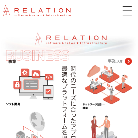
株
式
会
社
リ
レ
ー
シ
ョ
ン
事業TOP