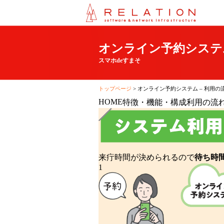
株
式
会
社
オンライン予約システム
リ
レ
スマホdeすまそ
ー
シ
ョ
トップページ
>
オンライン予約システム – 利用の
ン
HOME
特徴・機能・構成
利用の流
来疔時間が決められるので
待ち時
1