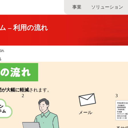
事業
ソリューション
 – 利用の流れ
流れ
れ
間が大幅に軽減
されます。
2
3
メール