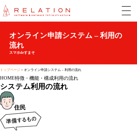
株
式
会
社
リ
オンライン申請システム – 利用の
レ
ー
流れ
シ
スマホdeすまそ
ョ
ン
トップページ
>
オンライン申請システム – 利用の流れ
HOME
特徴・機能・構成
利用の流れ
システム利用の流れ
住民